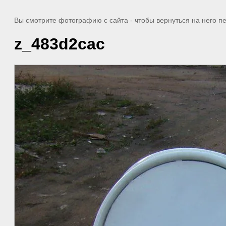
Вы смотрите фотографию с сайта
- чтобы вернуться на него 
z_483d2cac