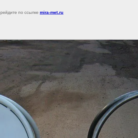
перейдите по ссылке
mira-met.ru